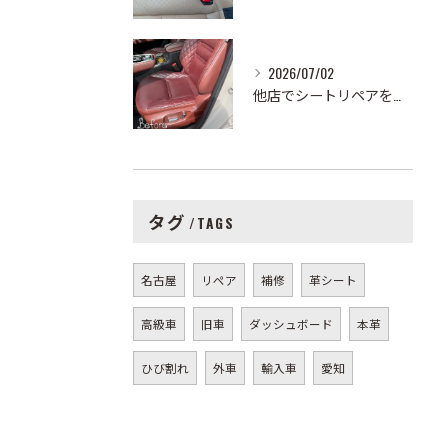
2026/07/02
他店でシートリペアを依頼したところ、色が全然合っていなくてお...
タグ
TAGS
名古屋
リペア
補修
革シート
高級車
旧車
ダッシュボード
本革
ひび割れ
外車
輸入車
愛知