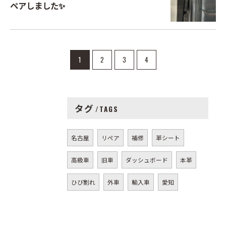
ペアしました✨
1
2
3
4
タグ
TAGS
名古屋
リペア
補修
革シート
高級車
旧車
ダッシュボード
本革
ひび割れ
外車
輸入車
愛知